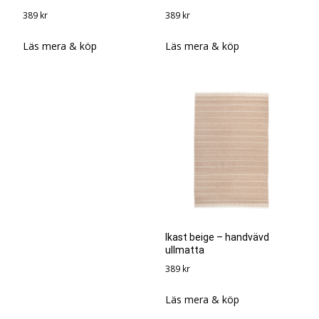
389
kr
389
kr
Läs mera & köp
Läs mera & köp
Ikast beige – handvävd
ullmatta
389
kr
Läs mera & köp