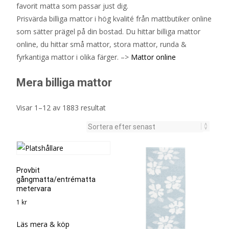
favorit matta som passar just dig.
Prisvärda billiga mattor i hög kvalité från mattbutiker online
som sätter prägel på din bostad. Du hittar billiga mattor
online, du hittar små mattor, stora mattor, runda &
fyrkantiga mattor i olika färger. –>
Mattor online
Mera billiga mattor
Sortera
Visar 1–12 av 1883 resultat
efter
senaste
Provbit
gångmatta/entrématta
metervara
1
kr
Läs mera & köp