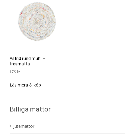
Astrid rund multi –
trasmatta
179
kr
Läs mera & köp
Billiga mattor
Jutemattor