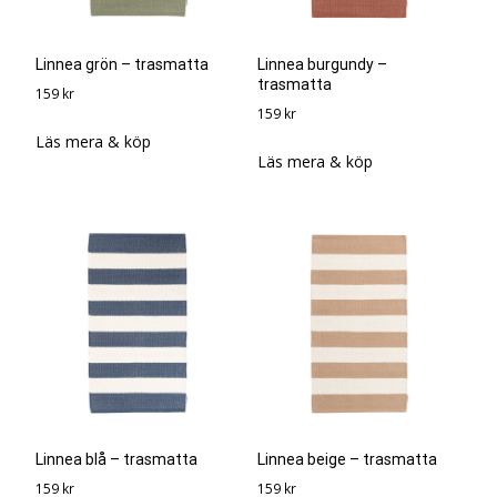
Linnea grön – trasmatta
Linnea burgundy –
trasmatta
159
kr
159
kr
Läs mera & köp
Läs mera & köp
Linnea blå – trasmatta
Linnea beige – trasmatta
159
kr
159
kr