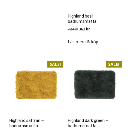
Highland basil –
badrumsmatta
Det
Det
724
kr
362
kr
ursprungliga
nuvarande
priset
priset
Läs mera & köp
var:
är:
724 kr.
362 kr.
SALE!
SALE!
Highland saffran –
Highland dark green –
badrumsmatta
badrumsmatta