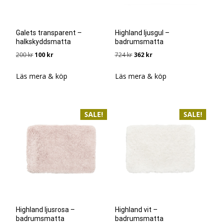
Galets transparent –
Highland ljusgul –
halkskyddsmatta
badrumsmatta
Det
Det
Det
Det
200
kr
100
kr
724
kr
362
kr
ursprungliga
nuvarande
ursprungliga
nuvarande
priset
priset
priset
priset
Läs mera & köp
Läs mera & köp
var:
är:
var:
är:
200 kr.
100 kr.
724 kr.
362 kr.
SALE!
SALE!
Highland ljusrosa –
Highland vit –
badrumsmatta
badrumsmatta