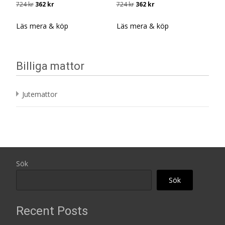
Det
Det
Det
Det
724
kr
362
kr
724
kr
362
kr
ursprungliga
nuvarande
ursprungliga
nuvarande
priset
priset
priset
priset
Läs mera & köp
Läs mera & köp
var:
är:
var:
är:
724 kr.
362 kr.
724 kr.
362 kr.
Billiga mattor
Jutemattor
Sök
Sök
Recent Posts