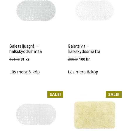
Galets ljusgrå –
Galets vit –
halkskyddsmatta
halkskyddsmatta
Det
Det
Det
Det
161
kr
81
kr
200
kr
100
kr
ursprungliga
nuvarande
ursprungliga
nuvarande
priset
priset
priset
priset
Läs mera & köp
Läs mera & köp
var:
är:
var:
är:
161 kr.
81 kr.
200 kr.
100 kr.
SALE!
SALE!