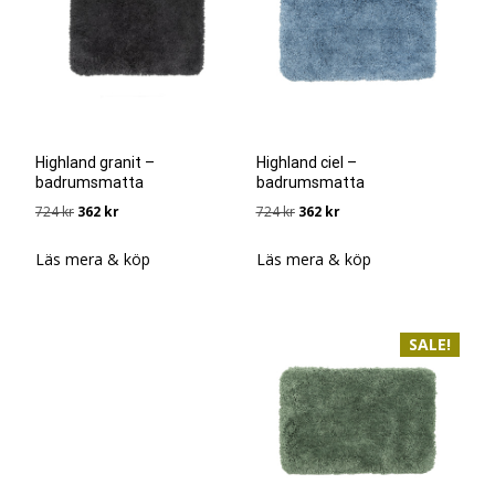
Highland granit –
Highland ciel –
badrumsmatta
badrumsmatta
Det
Det
Det
Det
724
kr
362
kr
724
kr
362
kr
ursprungliga
nuvarande
ursprungliga
nuvarande
priset
priset
priset
priset
Läs mera & köp
Läs mera & köp
var:
är:
var:
är:
724 kr.
362 kr.
724 kr.
362 kr.
SALE!