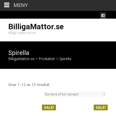
MENY
BilligaMattor.se
Billiga mattor online
Spirella
BilligaMattor.se
>
Produkter
>
Spirella
Sortera
Visar 1–12 av 15 resultat
efter
senaste
SALE!
SALE!