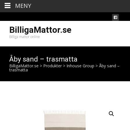
MENY
BilligaMattor.se
Billiga mattor online
Åby sand – trasmatta
BilligaMattor.se
>
Produkter
>
Inhouse Group
>
Åby sand –
trasmatta