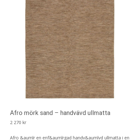
Afro mörk sand – handvävd ullmatta
2 270
kr
Afro &aumlr en enf&aumlrgad handv&aumlvd ullmatta i en