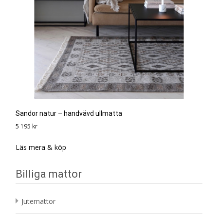
Sandor natur – handvävd ullmatta
5 195
kr
Läs mera & köp
Billiga mattor
Jutemattor