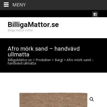
MENY
BilligaMattor.se
Billiga mattor online
Afro mörk sand – handvävd
ullmatta
BilligaMattor.se
>
Produkter
>
Bargi
>
Afro mörk sand –
handvävd ullmatta