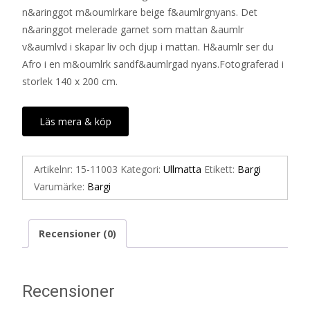
n&aringgot m&oumlrkare beige f&aumlrgnyans. Det
n&aringgot melerade garnet som mattan &aumlr
v&aumlvd i skapar liv och djup i mattan. H&aumlr ser du
Afro i en m&oumlrk sandf&aumlrgad nyans.Fotograferad i
storlek 140 x 200 cm.
Läs mera & köp
Artikelnr:
15-11003
Kategori:
Ullmatta
Etikett:
Bargi
Varumärke:
Bargi
Recensioner (0)
Recensioner