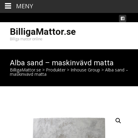
MENY
BilligaMattor.se
Billiga mattor online
Alba sand – maskinvävd matta
BilligaMattor.se
>
Produkter
>
Inhouse Group
>
Alba sand –
maskinvävd matta