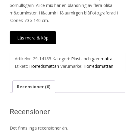
bomullsgarn. Alice mix har en blandning av flera olika
m&oumlnster. H&aumlr i f&aumlrgen blåFotograferad i
storlek 70 x 140 cm.
Läs mera & köp
Artikelnr:
29-14185
Kategori:
Plast- och garnmatta
Etikett:
Horredsmattan
Varumärke:
Horredsmattan
Recensioner (0)
Recensioner
Det finns inga recensioner än.