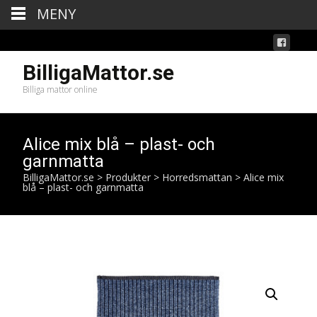
MENY
BilligaMattor.se
Billiga mattor online
Alice mix blå – plast- och
garnmatta
BilligaMattor.se
>
Produkter
>
Horredsmattan
>
Alice mix
blå – plast- och garnmatta