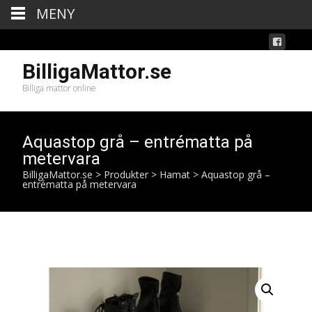
MENY
BilligaMattor.se
Billiga mattor online
Aquastop grå – entrématta på
metervara
BilligaMattor.se
>
Produkter
>
Hamat
>
Aquastop grå –
entrématta på metervara