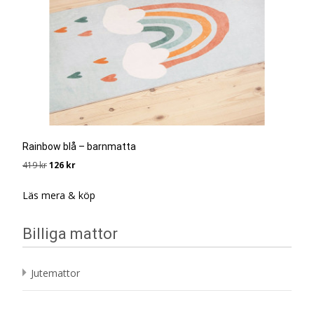
Rainbow blå – barnmatta
Det
Det
419
kr
126
kr
ursprungliga
nuvarande
priset
priset
Läs mera & köp
var:
är:
419 kr.
126 kr.
Billiga mattor
Jutemattor