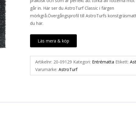
praktisk och som är perfekt att torka av fötterna mot
går in. Här ser du AstroTurf Classic i färgen
mörkgrå.Övergångsprofil till AstroTurfs konstgräsmatt
du här.
Läs mera & köp
Artikelnr:
20-09129
Kategori:
Entrématta
Etikett:
As
Varumärke:
AstroTurf