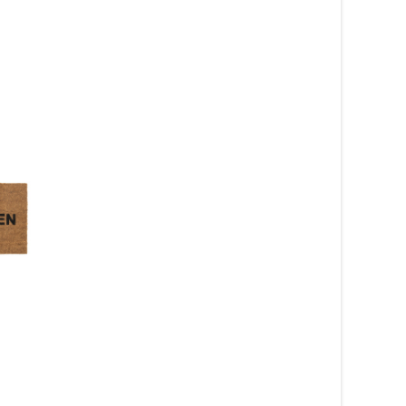
Field beige – dörrmatta
Field grå – dörrmatta
479
kr
479
kr
Läs mera & köp
Läs mera & köp