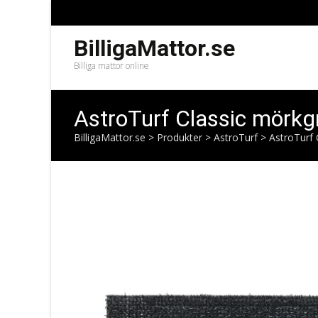
BilligaMattor.se
Billiga mattor online
AstroTurf Classic mörkg
BilligaMattor.se
>
Produkter
>
AstroTurf
>
AstroTurf 