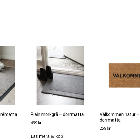
ntrématta
Plain mörkgrå – dörrmatta
Välkommen natur –
dörrmatta
499
kr
259
kr
Läs mera & köp