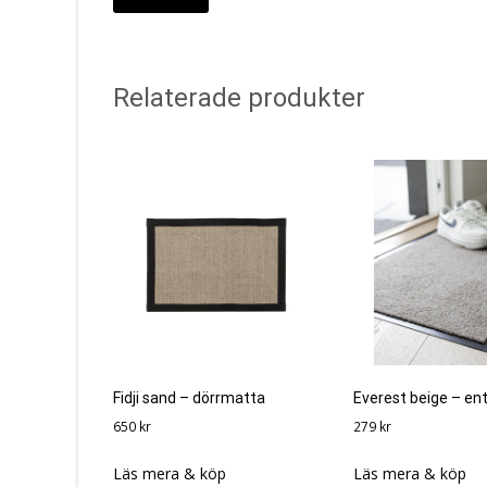
Relaterade produkter
Fidji sand – dörrmatta
Everest beige – e
650
kr
279
kr
Läs mera & köp
Läs mera & köp