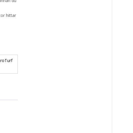
 innan du
or hittar
troTurf