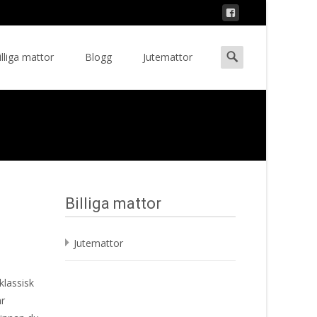
Search
illiga mattor
Blogg
Jutemattor
ent
for:
Billiga mattor
a
Jutemattor
klassisk
är