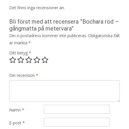
Det finns inga recensioner än.
Bli först med att recensera ”Bochara röd –
gångmatta på metervara”
Din e-postadress kommer inte publiceras.
Obligatoriska fält
är märkta
*
Ditt betyg
*
Din recension
*
Namn
*
E-post
*