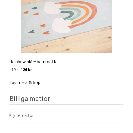
Rainbow blå – barnmatta
Det
Det
419
kr
126
kr
ursprungliga
nuvarande
priset
priset
Läs mera & köp
var:
är:
419 kr.
126 kr.
Billiga mattor
Jutemattor