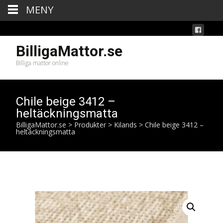
MENY
BilligaMattor.se
Billiga mattor online
Chile beige 3412 –
heltäckningsmatta
BilligaMattor.se
>
Produkter
>
Kilands
>
Chile beige 3412 –
heltäckningsmatta