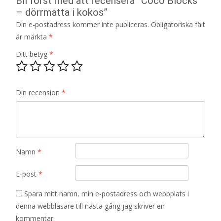
Bli först med att recensera ”Coco Blocks
– dörrmatta i kokos”
Din e-postadress kommer inte publiceras.
Obligatoriska fält
är märkta
*
Ditt betyg
*
Din recension
*
Namn
*
E-post
*
Spara mitt namn, min e-postadress och webbplats i
denna webbläsare till nästa gång jag skriver en
kommentar.