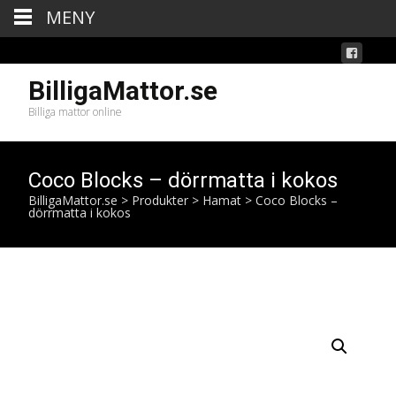
MENY
BilligaMattor.se
Billiga mattor online
Coco Blocks – dörrmatta i kokos
BilligaMattor.se
>
Produkter
>
Hamat
>
Coco Blocks –
dörrmatta i kokos