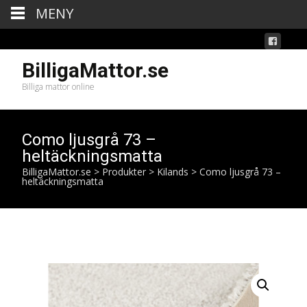
MENY
BilligaMattor.se
Billiga mattor online
Como ljusgrå 73 –
heltäckningsmatta
BilligaMattor.se
>
Produkter
>
Kilands
>
Como ljusgrå 73 –
heltäckningsmatta