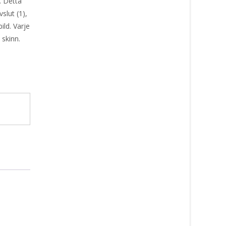
. Detta
slut (1),
ild. Varje
 skinn.