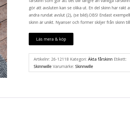
fårskinn som gör att det blir längre än vanliga fårskinn
gör att avsluten kan se olika ut. En del skinn har rakt av
andra rundat avslut (2), (se bild).OBS! Endast exempelb
skinn är unikt. Nyanser och former skiljer från skinn till
Läs mera & köp
Artikelnr:
26-12118
Kategori:
Äkta fårskinn
Etikett:
Skinnwille
Varumärke:
Skinnwille