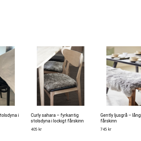
tolsdyna i
Curly sahara – fyrkantig
Gently ljusgrå – lån
stolsdyna i lockigt fårskinn
fårskinn
405
kr
745
kr