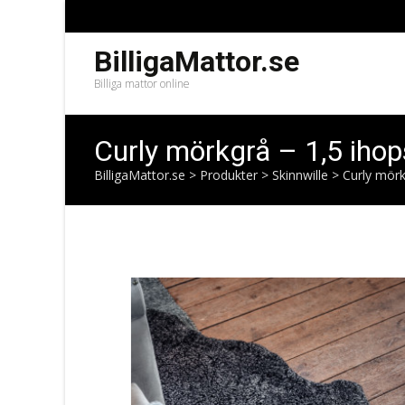
BilligaMattor.se
Billiga mattor online
Curly mörkgrå – 1,5 ihops
BilligaMattor.se
>
Produkter
>
Skinnwille
>
Curly mörk