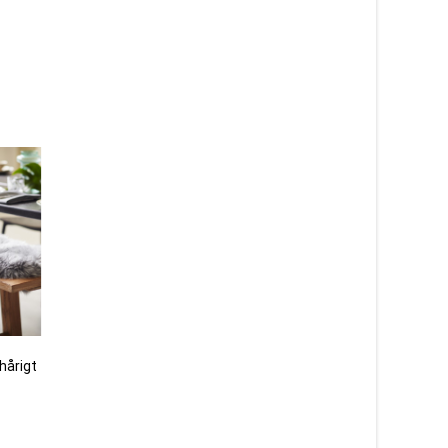
ghårigt
Curly silvergrå – dubbelt
Curly brunmelerad – 
lockigt fårskinn
fårskinn
2 240
kr
1 115
kr