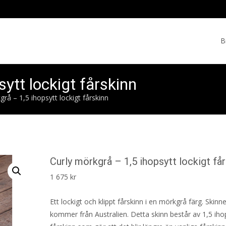
Skip
to
B
cont
ytt lockigt fårskinn
grå – 1,5 ihopsytt lockigt fårskinn
Curly mörkgrå – 1,5 ihopsytt lockigt få
1 675
kr
Ett lockigt och klippt fårskinn i en mörkgrå färg. Skinne
kommer från Australien. Detta skinn består av 1,5 iho