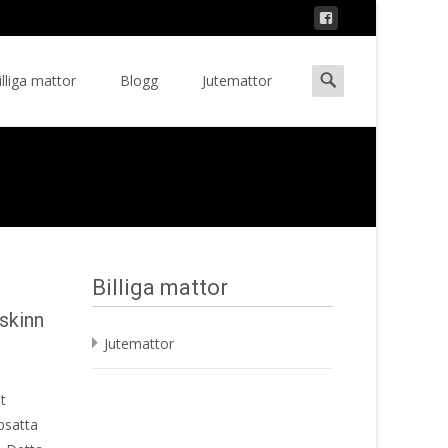
Search
illiga mattor
Blogg
Jutemattor
ent
for:
Billiga mattor
rskinn
Jutemattor
t
psatta