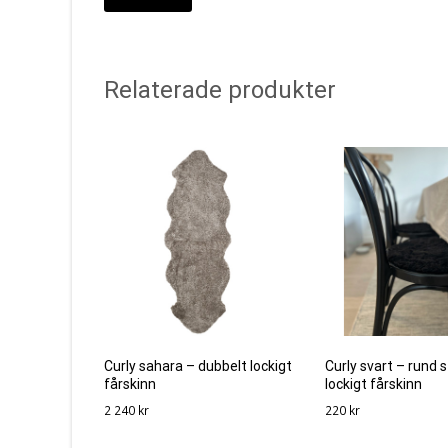
Relaterade produkter
Curly sahara – dubbelt lockigt
Curly svart – rund s
fårskinn
lockigt fårskinn
2 240
kr
220
kr