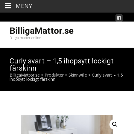
MENY
BilligaMattor.se
Billiga mattor online
Curly svart – 1,5 ihopsytt lockigt
fårskinn
BilligaMattor.se
>
Produkter
>
Skinnwille
>
Curly svart – 1,5
ihopsytt lockigt fårskinn