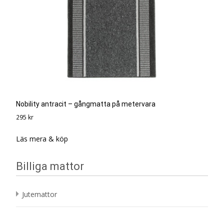
Nobility antracit – gångmatta på metervara
295
kr
Läs mera & köp
Billiga mattor
Jutemattor