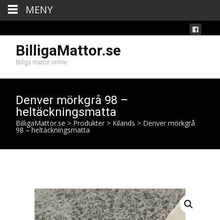
MENY
BilligaMattor.se
Billiga mattor online
Denver mörkgrå 98 –
heltäckningsmatta
BilligaMattor.se
>
Produkter
>
Kilands
>
Denver mörkgrå
98 – heltäckningsmatta