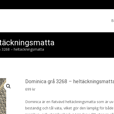
Skip
to
B
cont
ltäckningsmatta
 3268 – heltäckningsmatta
Dominica grå 3268 – heltäckningsmatt
699
kr
Dominica är en flatvävd heltäckningsmatta som är uv
beständig och tål väta, vilket gör den lämplig för både