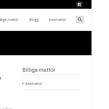
Search
illiga mattor
Blogg
Jutemattor
ent
for:
Billiga mattor
a
Jutemattor
-