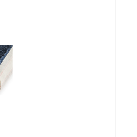
Noble grå 95 –
Noble beige 33 –
heltäckningsmatta
heltäckningsmatta
990
kr
990
kr