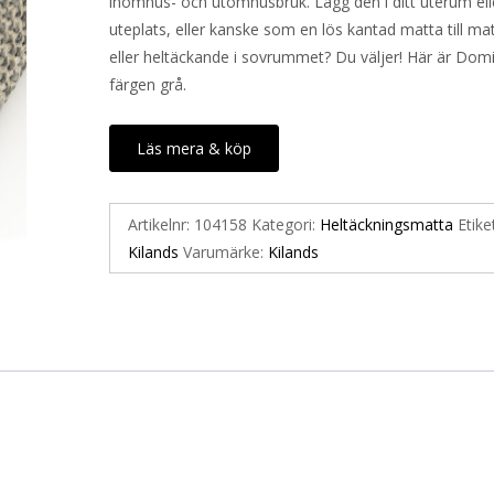
inomhus- och utomhusbruk. Lägg den i ditt uterum ell
uteplats, eller kanske som en lös kantad matta till ma
eller heltäckande i sovrummet? Du väljer! Här är Domi
färgen grå.
Läs mera & köp
Artikelnr:
104158
Kategori:
Heltäckningsmatta
Etike
Kilands
Varumärke:
Kilands