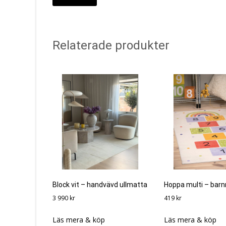
Relaterade produkter
Block vit – handvävd ullmatta
Hoppa multi – bar
3 990
kr
419
kr
Läs mera & köp
Läs mera & köp