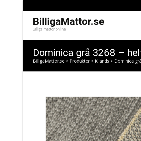
BilligaMattor.se
Billiga mattor online
Dominica grå 3268 – he
BilligaMattor.se
>
Produkter
>
Kilands
>
Dominica grå