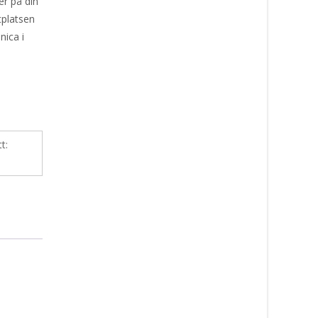
er på din
tplatsen
nica i
tt: