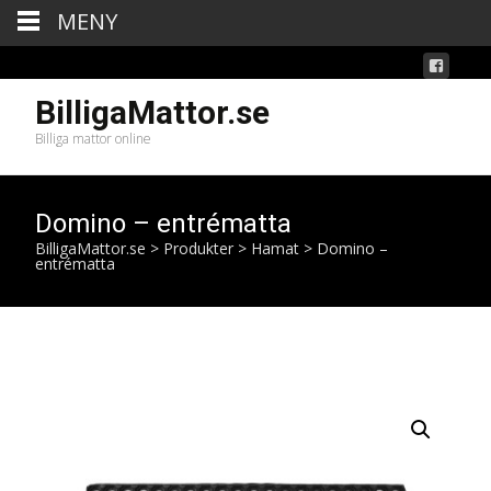
MENY
BilligaMattor.se
Billiga mattor online
Domino – entrématta
BilligaMattor.se
>
Produkter
>
Hamat
>
Domino –
entrématta