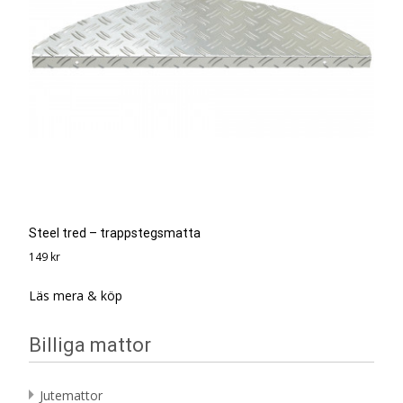
Steel tred – trappstegsmatta
149
kr
Läs mera & köp
Billiga mattor
Jutemattor