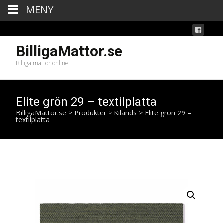
MENY
BilligaMattor.se
Billiga mattor online
Elite grön 29 – textilplatta
BilligaMattor.se
>
Produkter
>
Kilands
>
Elite grön 29 –
textilplatta