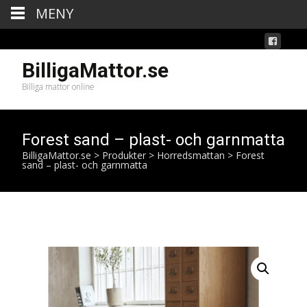
MENY
BilligaMattor.se
Billiga mattor online
Forest sand – plast- och garnmatta
BilligaMattor.se
>
Produkter
>
Horredsmattan
>
Forest
sand – plast- och garnmatta