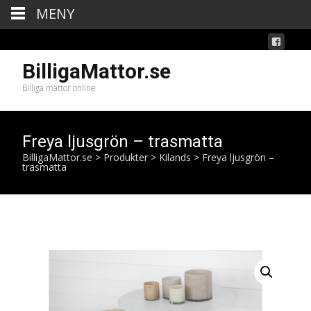
MENY
BilligaMattor.se
Billiga mattor online
Freya ljusgrön – trasmatta
BilligaMattor.se
>
Produkter
>
Kilands
>
Freya ljusgrön –
trasmatta