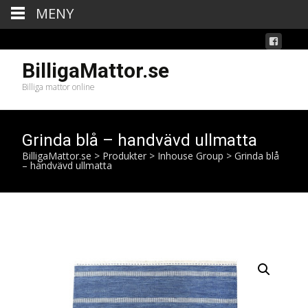
MENY
BilligaMattor.se
Billiga mattor online
Grinda blå – handvävd ullmatta
BilligaMattor.se
>
Produkter
>
Inhouse Group
>
Grinda blå
– handvävd ullmatta