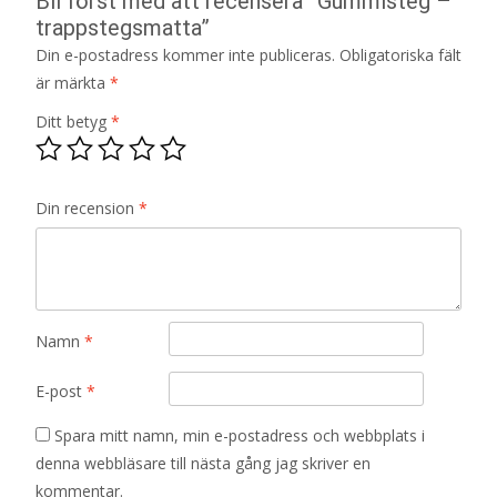
Bli först med att recensera ”Gummisteg –
trappstegsmatta”
Din e-postadress kommer inte publiceras.
Obligatoriska fält
är märkta
*
Ditt betyg
*
Din recension
*
Namn
*
E-post
*
Spara mitt namn, min e-postadress och webbplats i
denna webbläsare till nästa gång jag skriver en
kommentar.