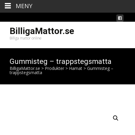
MENY
BilligaMattor.se
Billiga mattor online
Gummisteg – trappstegsmatta
BilligaMattor.se
>
Produkter
>
Hamat
>
Gummisteg –
trappstegsmatta