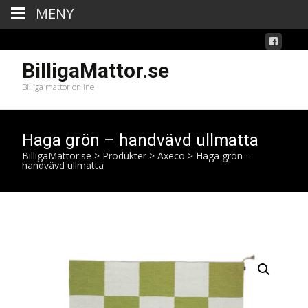
MENY
BilligaMattor.se
Billiga mattor online
Haga grön – handvävd ullmatta
BilligaMattor.se
>
Produkter
>
Axeco
>
Haga grön –
handvävd ullmatta