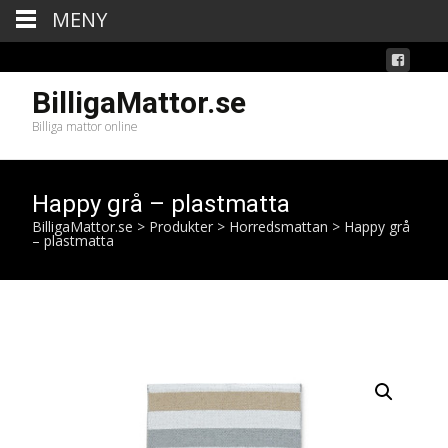
MENY
BilligaMattor.se
Billiga mattor online
Happy grå – plastmatta
BilligaMattor.se
>
Produkter
>
Horredsmattan
>
Happy grå
– plastmatta