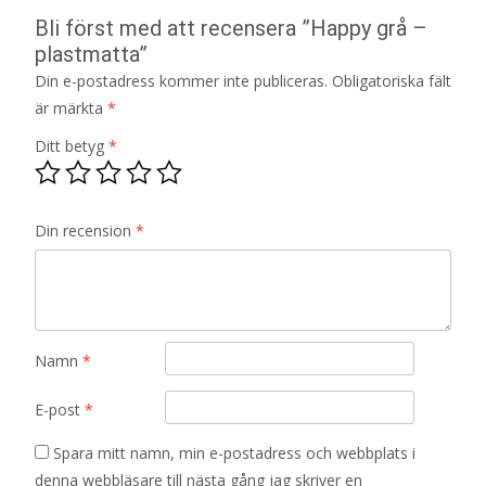
Bli först med att recensera ”Happy grå –
plastmatta”
Din e-postadress kommer inte publiceras.
Obligatoriska fält
är märkta
*
Ditt betyg
*
Din recension
*
Namn
*
E-post
*
Spara mitt namn, min e-postadress och webbplats i
denna webbläsare till nästa gång jag skriver en