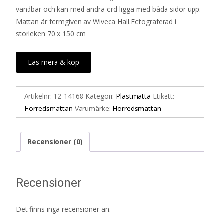
vändbar och kan med andra ord ligga med båda sidor upp.
Mattan är formgiven av Wiveca Hall.Fotograferad i
storleken 70 x 150 cm
Läs mera & köp
Artikelnr:
12-14168
Kategori:
Plastmatta
Etikett:
Horredsmattan
Varumärke:
Horredsmattan
Recensioner (0)
Recensioner
Det finns inga recensioner än.