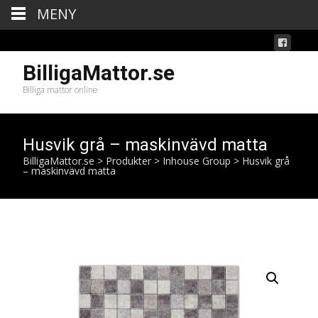
MENY
BilligaMattor.se
Billiga mattor online
Husvik grå – maskinvävd matta
BilligaMattor.se
>
Produkter
>
Inhouse Group
>
Husvik grå
– maskinvävd matta