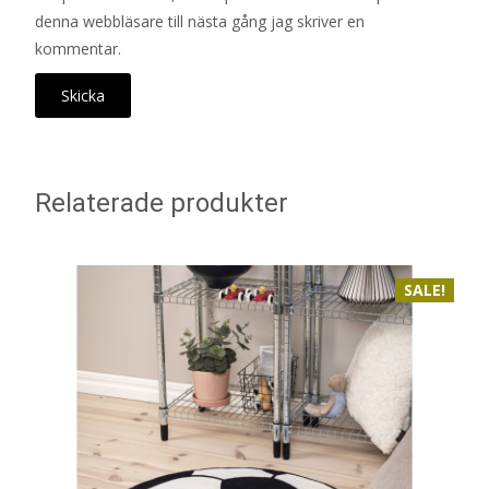
denna webbläsare till nästa gång jag skriver en
kommentar.
Relaterade produkter
SALE!