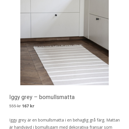
Iggy grey – bomullsmatta
Det
Det
555
kr
167
kr
ursprungliga
nuvarande
Iggy grey är en bomullsmatta i en behaglig grå färg. Mattan
priset
priset
är handvävd i bomullsgarn med dekorativa fransar som
var:
är: