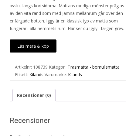
avslut längs kortsidorna. Mattans randiga mönster präglas
555 kr.
167 kr.
av den vita rand som med jämna mellanrum går över den
enfärgade botten. Iggy är en klassisk typ av matta som
fungerar i alla hemmets rum. Här ser du Iggy i färgen grey.
Läs mera & köp
Artikelnr:
108739
Kategori:
Trasmatta - bomullsmatta
Etikett:
Kilands
Varumärke:
Kilands
Recensioner (0)
Recensioner