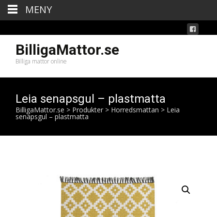
MENY
BilligaMattor.se
Billiga mattor online
Leia senapsgul – plastmatta
BilligaMattor.se
>
Produkter
>
Horredsmattan
>
Leia
senapsgul – plastmatta