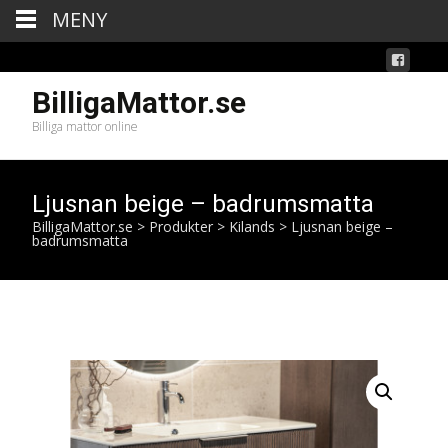
MENY
BilligaMattor.se
Billiga mattor online
Ljusnan beige – badrumsmatta
BilligaMattor.se
>
Produkter
>
Kilands
>
Ljusnan beige –
badrumsmatta