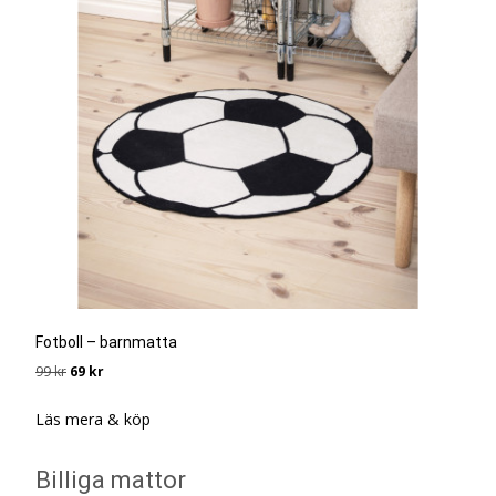
Fotboll – barnmatta
Det
Det
99
kr
69
kr
ursprungliga
nuvarande
priset
priset
Läs mera & köp
var:
är:
99 kr.
69 kr.
Billiga mattor