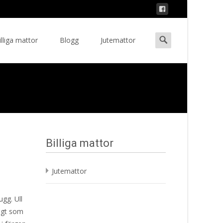
Search
illiga mattor
Blogg
Jutemattor
ent
for:
Billiga mattor
Jutemattor
ugg. Ull
digt som