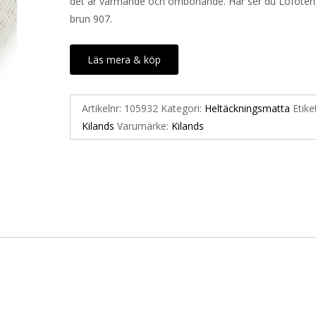
det är värmande och ombonande. Här ser du Lofoten 
brun 907.
Läs mera & köp
Artikelnr:
105932
Kategori:
Heltäckningsmatta
Etike
Kilands
Varumärke:
Kilands