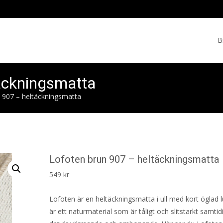
Skip
to
B
cont
äckningsmatta
 907 – heltäckningsmatta
Lofoten brun 907 – heltäckningsmatta
549
kr
Lofoten är en heltäckningsmatta i ull med kort öglad l
är ett naturmaterial som är tåligt och slitstarkt samti