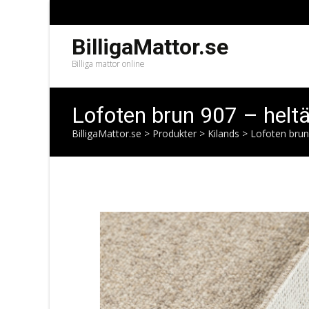
BilligaMattor.se
Billiga mattor online
Lofoten brun 907 – helt
BilligaMattor.se
>
Produkter
>
Kilands
>
Lofoten brun