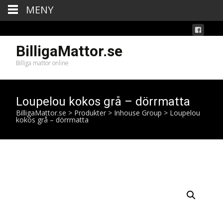
MENY
BilligaMattor.se
Billiga mattor online
Loupelou kokos grå – dörrmatta
BilligaMattor.se
>
Produkter
>
Inhouse Group
>
Loupelou
kokos grå – dörrmatta