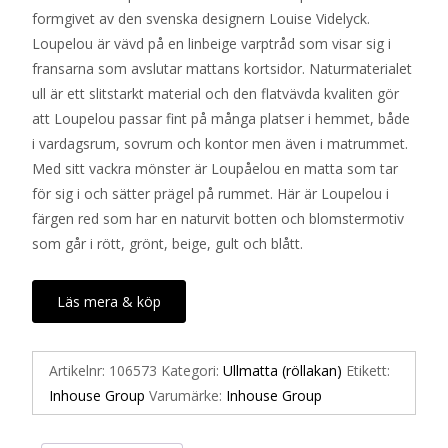
formgivet av den svenska designern Louise Videlyck.
Loupelou är vävd på en linbeige varptråd som visar sig i
fransarna som avslutar mattans kortsidor. Naturmaterialet
ull är ett slitstarkt material och den flatvävda kvaliten gör
att Loupelou passar fint på många platser i hemmet, både
i vardagsrum, sovrum och kontor men även i matrummet.
Med sitt vackra mönster är Loupåelou en matta som tar
för sig i och sätter prägel på rummet. Här är Loupelou i
färgen red som har en naturvit botten och blomstermotiv
som går i rött, grönt, beige, gult och blått.
Läs mera & köp
Artikelnr:
106573
Kategori:
Ullmatta (röllakan)
Etikett:
Inhouse Group
Varumärke:
Inhouse Group