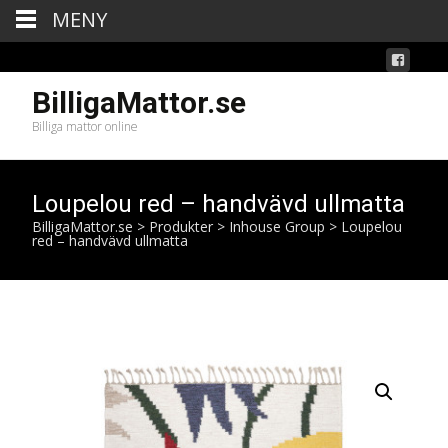
MENY
BilligaMattor.se
Billiga mattor online
Loupelou red – handvävd ullmatta
BilligaMattor.se
>
Produkter
>
Inhouse Group
>
Loupelou
red – handvävd ullmatta