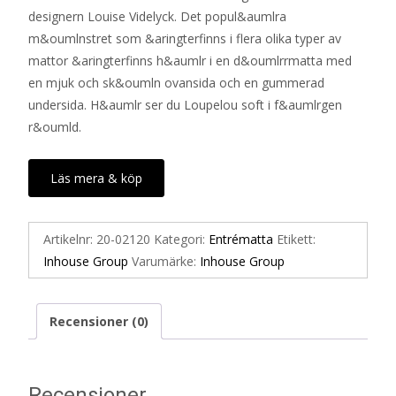
designern Louise Videlyck. Det popul&aumlra
m&oumlnstret som &aringterfinns i flera olika typer av
mattor &aringterfinns h&aumlr i en d&oumlrrmatta med
en mjuk och sk&oumln ovansida och en gummerad
undersida. H&aumlr ser du Loupelou soft i f&aumlrgen
r&oumld.
Läs mera & köp
Artikelnr:
20-02120
Kategori:
Entrématta
Etikett:
Inhouse Group
Varumärke:
Inhouse Group
Recensioner (0)
Recensioner