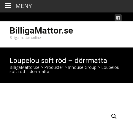
MENY
BilligaMattor.se
Billiga mattor online
Loupelou soft röd – dörrmatta
BilligaMattor.se
>
Produkter
>
Inhouse Group
>
Loupelou
soft röd – dörrmatta