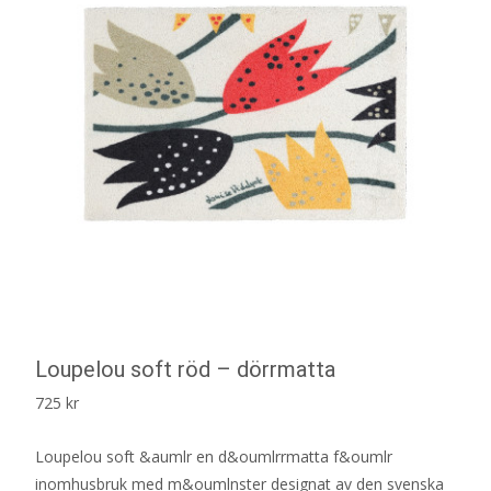
Loupelou soft röd – dörrmatta
725
kr
Loupelou soft &aumlr en d&oumlrrmatta f&oumlr
inomhusbruk med m&oumlnster designat av den svenska