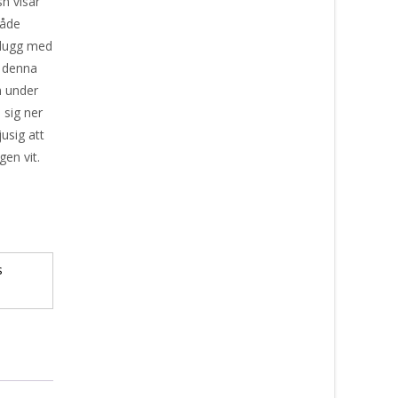
sh visar
både
l lugg med
m denna
n under
 sig ner
jusig att
gen vit.
s