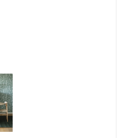
SALE!