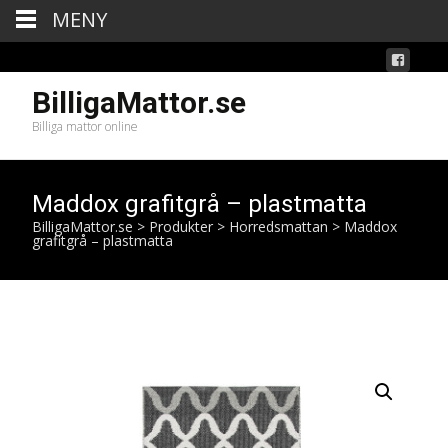
MENY
BilligaMattor.se
Billiga mattor online
Maddox grafitgrå – plastmatta
BilligaMattor.se
>
Produkter
>
Horredsmattan
>
Maddox
grafitgrå – plastmatta