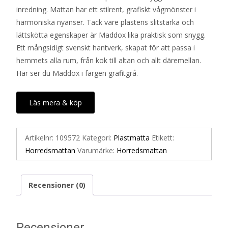
inredning. Mattan har ett stilrent, grafiskt vågmönster i
harmoniska nyanser. Tack vare plastens slitstarka och
lättskötta egenskaper är Maddox lika praktisk som snygg.
Ett mångsidigt svenskt hantverk, skapat för att passa i
hemmets alla rum, från kök till altan och allt däremellan.
Här ser du Maddox i färgen grafitgrå.
Läs mera & köp
Artikelnr:
109572
Kategori:
Plastmatta
Etikett:
Horredsmattan
Varumärke:
Horredsmattan
Recensioner (0)
Recensioner