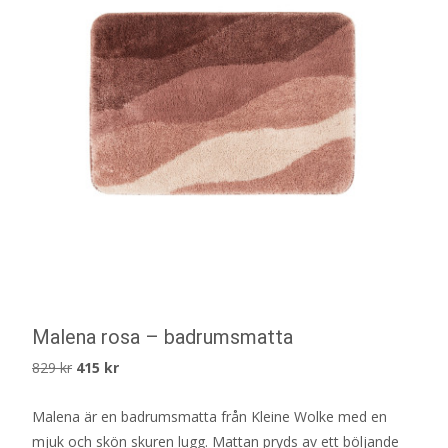
Malena rosa – badrumsmatta
Det
Det
829
kr
415
kr
ursprungliga
nuvarande
Malena är en badrumsmatta från Kleine Wolke med en
priset
priset
mjuk och skön skuren lugg. Mattan pryds av ett böljande
var:
är: