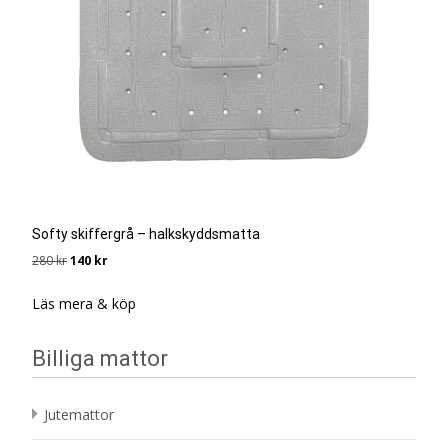
Softy skiffergrå – halkskyddsmatta
Det
Det
280
kr
140
kr
ursprungliga
nuvarande
priset
priset
Läs mera & köp
var:
är:
280 kr.
140 kr.
Billiga mattor
Jutemattor