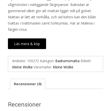
vågmönster i närliggande färgnyanser. Baksidan är
829 kr.
415 kr.
gummerad vilket gör att mattan ligger still på golvet.
Mattan är lätt att renhålla, och vid behov kan den både
tvättas i tvättmaskin samt torktumlas. Här är Malena i
färgen rosa.
Läs mera & köp
Artikelnr:
109272
Kategori:
Badrumsmatta
Etikett:
Kleine Wolke
Varumärke:
Kleine Wolke
Recensioner (0)
Recensioner