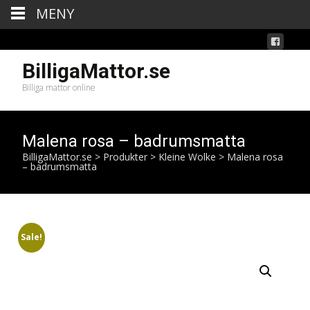
MENY
BilligaMattor.se
Billiga mattor online
Malena rosa – badrumsmatta
BilligaMattor.se
>
Produkter
>
Kleine Wolke
>
Malena rosa
– badrumsmatta
Sale!