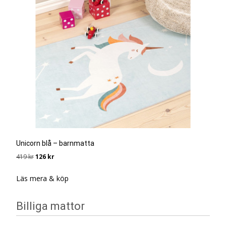
Unicorn blå – barnmatta
Det
Det
419
kr
126
kr
ursprungliga
nuvarande
priset
priset
Läs mera & köp
var:
är:
419 kr.
126 kr.
Billiga mattor