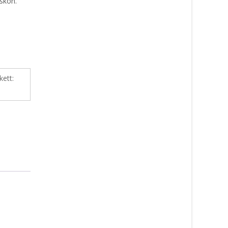
 skön.
kett: