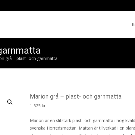
Skip
to
B
cont
 garnmatta
on grå – plast- och garnmatta
Marion grå – plast- och garnmatta
1 525
kr
Marion är en slitstark plast- och garnmatta i hög kvali
svenska Horredsmattan. Mattan är tillverkad i en blan