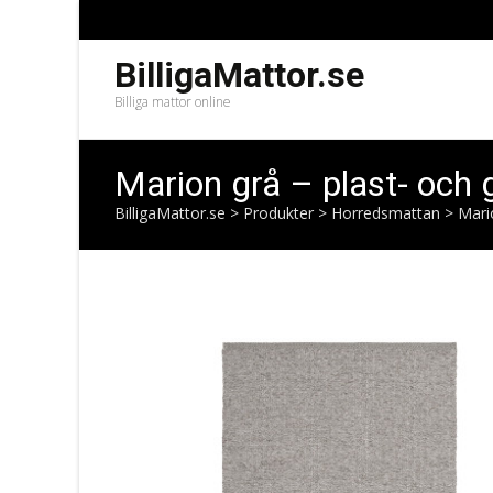
BilligaMattor.se
Billiga mattor online
Marion grå – plast- och
BilligaMattor.se
>
Produkter
>
Horredsmattan
>
Mari