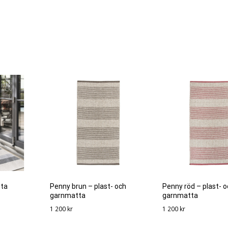
tta
Penny brun – plast- och
Penny röd – plast- 
garnmatta
garnmatta
1 200
kr
1 200
kr