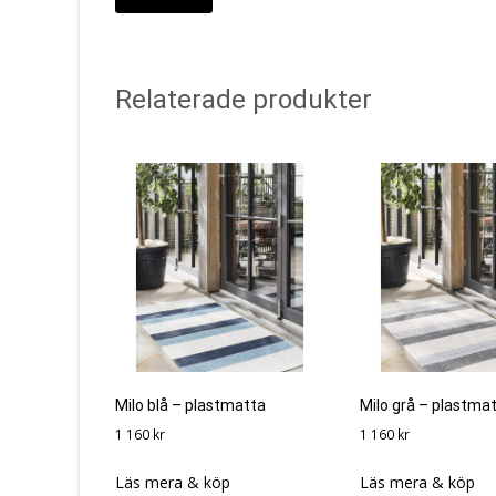
Relaterade produkter
Milo blå – plastmatta
Milo grå – plastma
1 160
kr
1 160
kr
Läs mera & köp
Läs mera & köp