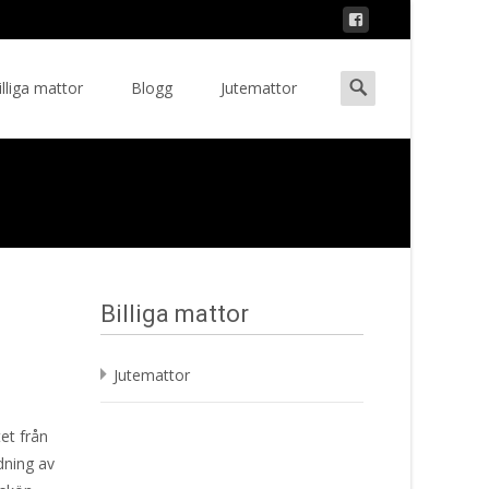
Search
illiga mattor
Blogg
Jutemattor
ent
for:
Billiga mattor
Jutemattor
tet från
dning av