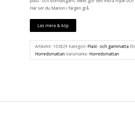
plast- och bomullsgarn, vilket gör den extra mjuk och
Här ser du Marion i färgen grå.
Läs mera & köp
Artikelnr:
103829
Kategori:
Plast- och garnmatta
Eti
Horredsmattan
Varumärke:
Horredsmattan