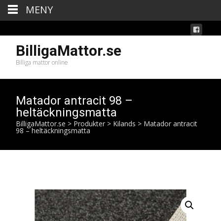
MENY
BilligaMattor.se
Billiga mattor online
Matador antracit 98 –
heltäckningsmatta
BilligaMattor.se
>
Produkter
>
Kilands
>
Matador antracit
98 – heltäckningsmatta