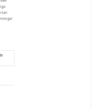
eller
öga.
u kan
amningar
ds