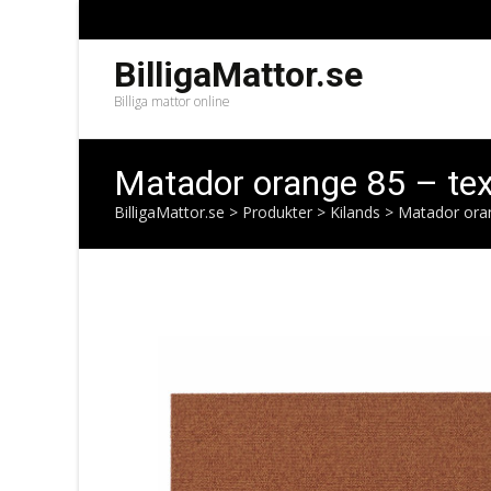
BilligaMattor.se
Billiga mattor online
Matador orange 85 – text
BilligaMattor.se
>
Produkter
>
Kilands
>
Matador oran