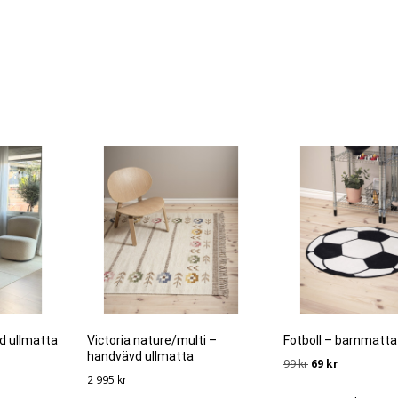
vd ullmatta
Victoria nature/multi –
Fotboll – barnmatta
handvävd ullmatta
Det
Det
99
kr
69
kr
2 995
kr
ursprungliga
nuvarande