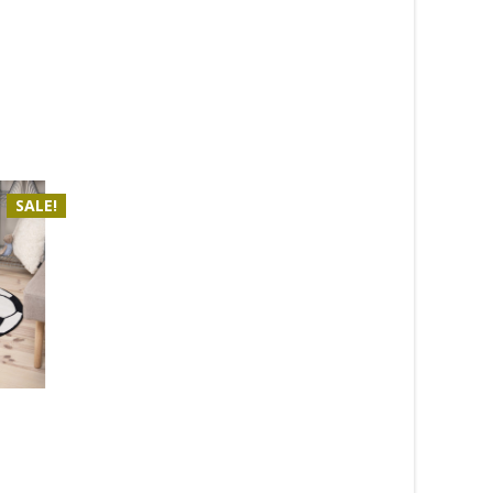
SALE!
Noble grå 95 –
Rainbow beige – ba
heltäckningsmatta
419
kr
990
kr