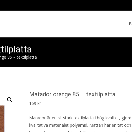
Skip
to
B
cont
ilplatta
ge 85 – textilplatta
Matador orange 85 – textilplatta
169
kr
Matador är en slitstark textilplatta i hög kvalitet, gjord
kvalitativa materialet polyamid. Mattan har en tät och 