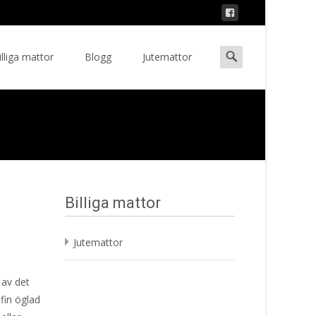
Search
illiga mattor
Blogg
Jutemattor
ent
for:
Billiga mattor
Jutemattor
 av det
fin öglad