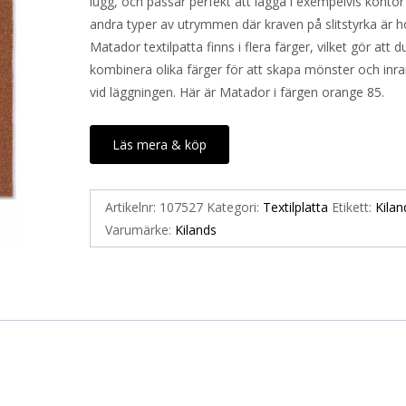
lugg, och passar perfekt att lägga i exempelvis kontor 
andra typer av utrymmen där kraven på slitstyrka är h
Matador textilpatta finns i flera färger, vilket gör att d
kombinera olika färger för att skapa mönster och inr
vid läggningen. Här är Matador i färgen orange 85.
Läs mera & köp
Artikelnr:
107527
Kategori:
Textilplatta
Etikett:
Kilan
Varumärke:
Kilands