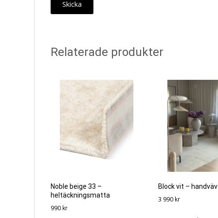
Relaterade produkter
Noble beige 33 –
Block vit – handvä
heltäckningsmatta
3 990
kr
990
kr