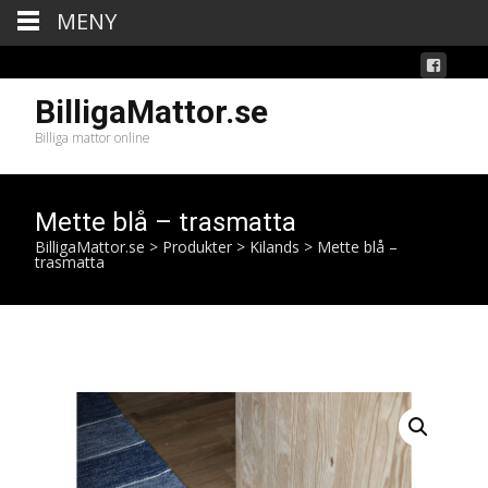
MENY
BilligaMattor.se
Billiga mattor online
Mette blå – trasmatta
BilligaMattor.se
>
Produkter
>
Kilands
>
Mette blå –
trasmatta