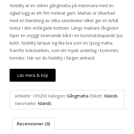
Nobility är en stilren gångmatta på metervara med en
öglad lugg av ett fint melerat garn. Mattan är tillverkad
med en blandning av olika vävtekniker vilket ger en livfull
textur i den enfärgade bottnen. Längs mattans långsidor
löper en snyggt inramande bård i en konstratskapande ljus
kulör. Nobility lämpar sig lika bra som en tjusig matta
framför köksbänken, som ett mjukt underlag i kontorets
korridor. Här ser du Nobility i färgen antracit.
Läs mera & köp
Artikelnr:
109200
Kategori:
Gångmatta
Etikett:
Kilands
Varumärke:
Kilands
Recensioner (0)