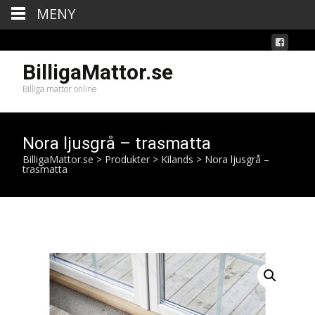
MENY
BilligaMattor.se
Billiga mattor online
Nora ljusgrå – trasmatta
BilligaMattor.se
>
Produkter
>
Kilands
>
Nora ljusgrå –
trasmatta