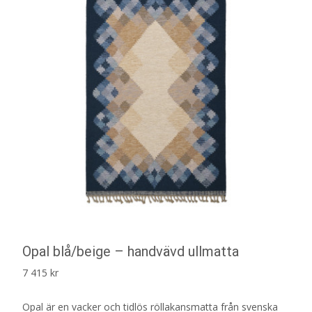
Opal blå/beige – handvävd ullmatta
7 415
kr
Opal är en vacker och tidlös röllakansmatta från svenska