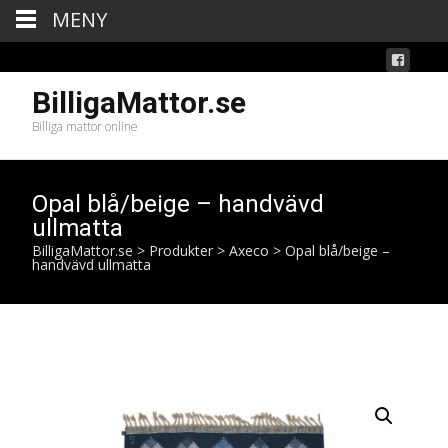
MENY
BilligaMattor.se
Billiga mattor online
Opal blå/beige – handvävd
ullmatta
BilligaMattor.se
>
Produkter
>
Axeco
>
Opal blå/beige –
handvävd ullmatta