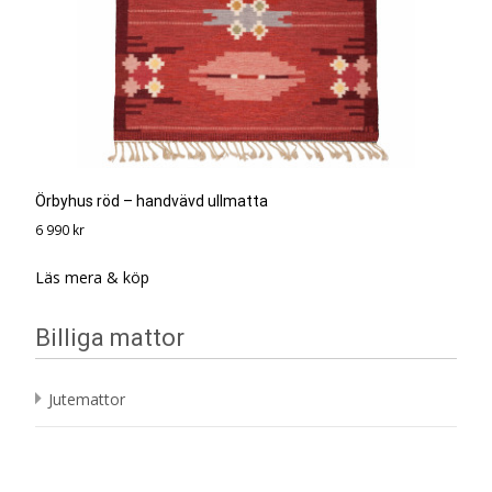
Örbyhus röd – handvävd ullmatta
6 990
kr
Läs mera & köp
Billiga mattor
Jutemattor