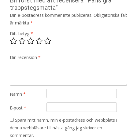
Bli först med att recensera ”Paris grå –
trappstegsmatta”
Din e-postadress kommer inte publiceras.
Obligatoriska fält
är märkta
*
Ditt betyg
*
Din recension
*
Namn
*
E-post
*
Spara mitt namn, min e-postadress och webbplats i
denna webbläsare till nästa gång jag skriver en
kommentar.