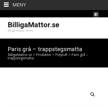
MENY
BilligaMattor.se
Billiga mattor online
Paris grå – trappstegsmatta
BilligaMattor.se
>
Produkter
>
Polytuft
>
Paris grå –
trappstegsmatta