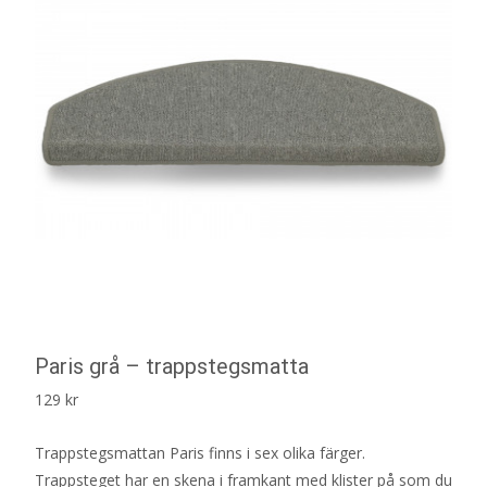
Paris grå – trappstegsmatta
129
kr
Trappstegsmattan Paris finns i sex olika färger.
Trappsteget har en skena i framkant med klister på som du