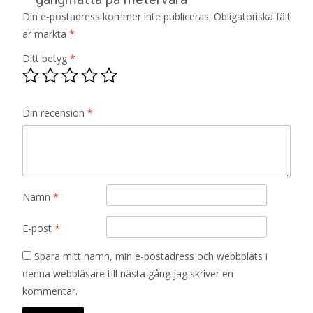
Din e-postadress kommer inte publiceras.
Obligatoriska fält
är märkta
*
Ditt betyg
*
Din recension
*
Namn
*
E-post
*
Spara mitt namn, min e-postadress och webbplats i
denna webbläsare till nästa gång jag skriver en
kommentar.