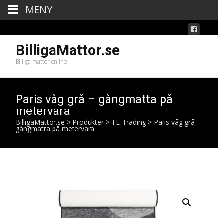
MENY
BilligaMattor.se
Billiga mattor online
Paris våg grå – gångmatta på
metervara
BilligaMattor.se
>
Produkter
>
TL-Trading
>
Paris våg grå –
gångmatta på metervara