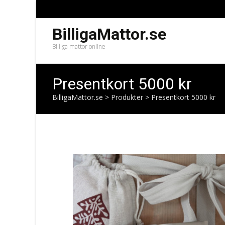
BilligaMattor.se
Billiga mattor online
Presentkort 5000 kr
BilligaMattor.se
>
Produkter
>
Presentkort 5000 kr