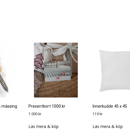
e mässing
Presentkort 1000 kr
Innerkudde 45 x 45
1 000
kr
119
kr
Läs mera & köp
Läs mera & köp