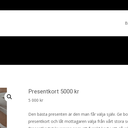
Skip
to
B
cont
Presentkort 5000 kr
5 000
kr
Den bästa presenten är den man får välja själv. Ge bor
presentkort och låt mottagaren välja från vårt stora s