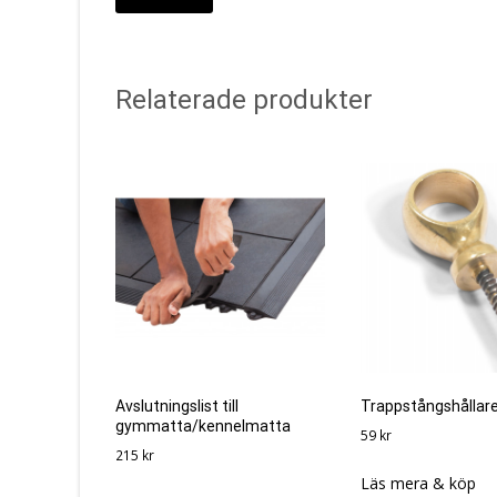
Relaterade produkter
Avslutningslist till
Trappstångshållar
gymmatta/kennelmatta
59
kr
215
kr
Läs mera & köp