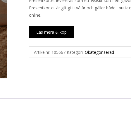
Presentkortet levereras som ett fysiskt kort i ett gåvo
Presentkortet är giltigt i två år och gäller både i butik 
online.
Läs mera & köp
Artikelnr:
105667
Kategori:
Okategoriserad