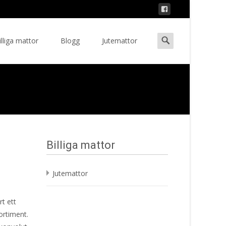
Search
illiga mattor
Blogg
Jutemattor
ent
for:
Billiga mattor
Jutemattor
t ett
ortiment.