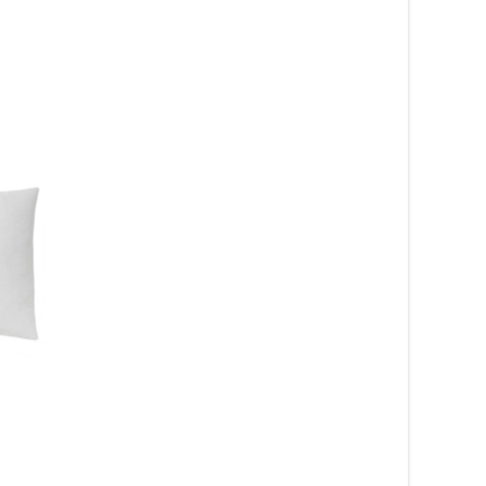
Presentkort 500 kr
Trappstegsmätare
500
kr
759
kr
Läs mera & köp
Läs mera & köp