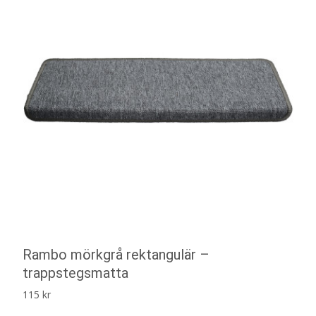
Rambo mörkgrå rektangulär –
trappstegsmatta
115
kr