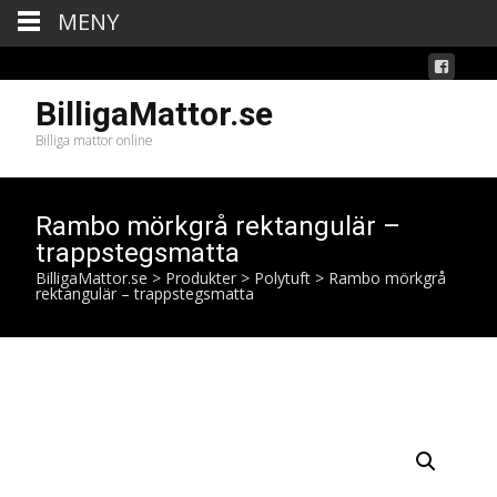
MENY
BilligaMattor.se
Billiga mattor online
Rambo mörkgrå rektangulär –
trappstegsmatta
BilligaMattor.se
>
Produkter
>
Polytuft
>
Rambo mörkgrå
rektangulär – trappstegsmatta