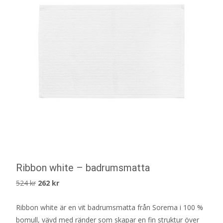
Ribbon white – badrumsmatta
Det
Det
524
kr
262
kr
ursprungliga
nuvarande
Ribbon white är en vit badrumsmatta från Sorema i 100 %
priset
priset
bomull, vävd med ränder som skapar en fin struktur över
var:
är: