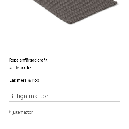
Rope enfärgad grafit
Det
Det
400
kr
200
kr
ursprungliga
nuvarande
priset
priset
Läs mera & köp
var:
är:
400 kr.
200 kr.
Billiga mattor
Jutemattor