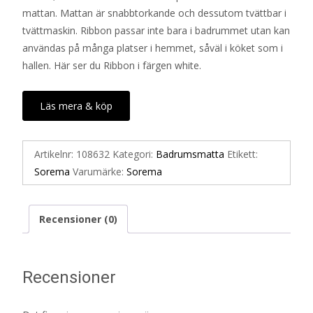
mattan. Mattan är snabbtorkande och dessutom tvättbar i
524 kr.
262 kr.
tvättmaskin. Ribbon passar inte bara i badrummet utan kan
användas på många platser i hemmet, såväl i köket som i
hallen. Här ser du Ribbon i färgen white.
Läs mera & köp
Artikelnr:
108632
Kategori:
Badrumsmatta
Etikett:
Sorema
Varumärke:
Sorema
Recensioner (0)
Recensioner