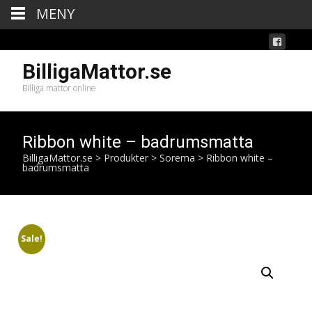
MENY
BilligaMattor.se
Billiga mattor online
Ribbon white – badrumsmatta
BilligaMattor.se
>
Produkter
>
Sorema
>
Ribbon white –
badrumsmatta
Sale!