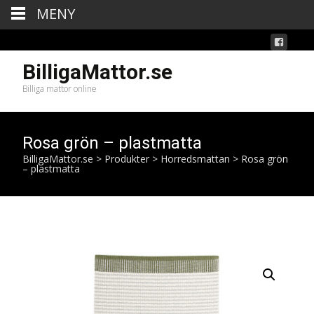
MENY
BilligaMattor.se
Billiga mattor online
Rosa grön – plastmatta
BilligaMattor.se
>
Produkter
>
Horredsmattan
>
Rosa grön
– plastmatta